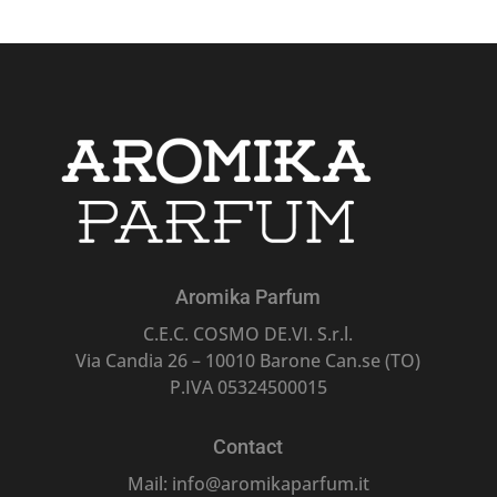
Aromika Parfum
C.E.C. COSMO DE.VI. S.r.l.
Via Candia 26 – 10010 Barone Can.se (TO)
P.IVA 05324500015
Contact
Mail: info@aromikaparfum.it