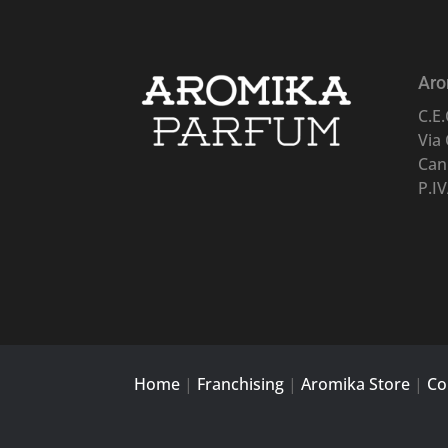
Aro
C.E.
Via
Can
P.I
Home
|
Franchising
|
Aromika Store
|
Co