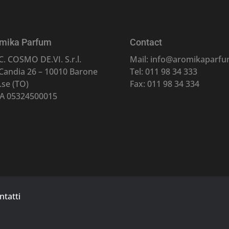
mika Parfum
Contact
C. COSMO DE.VI. S.r.l.
Mail: info@aromikaparfum
 Candia 26 – 10010 Barone
Tel: 011 98 34 333
.se (TO)
Fax: 011 98 34 334
VA 05324500015
ntatti