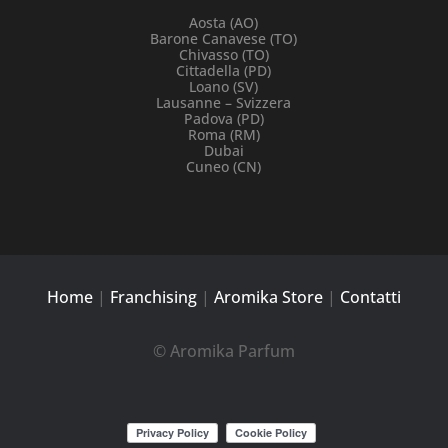
Aosta (AO)
Barone Canavese (TO)
Chivasso (TO)
Cittadella (PD)
Loano (SV)
Lausanne – Svizzera
Padova (PD)
Roma (RM)
Dubai
Cuneo (CN)
Home
|
Franchising
|
Aromika Store
|
Contatti
© Aromika Parfum