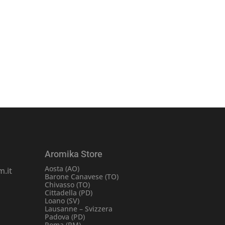
Aromika Store
Aosta (AO)
.it
Barone Canavese (TO)
Chivasso (TO)
Cittadella (PD)
Loano (SV)
Lausanne – Svizzera
Padova (PD)
Roma (RM)