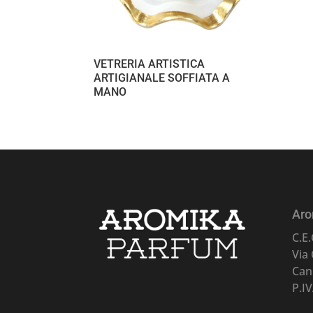
VETRERIA ARTISTICA
ARTIGIANALE SOFFIATA A
MANO
Aro
C.E.
Via
Can
P.I