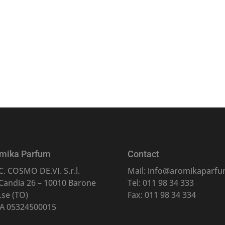
mika Parfum
Contact
C. COSMO DE.VI. S.r.l.
Mail: info@aromikaparfum
 Candia 26 – 10010 Barone
Tel: 011 98 34 333
.se (TO)
Fax: 011 98 34 334
VA 05324500015