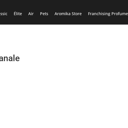
ssic
Élite
Air
Pets
Aromika Store
Franchising Profume
ianale